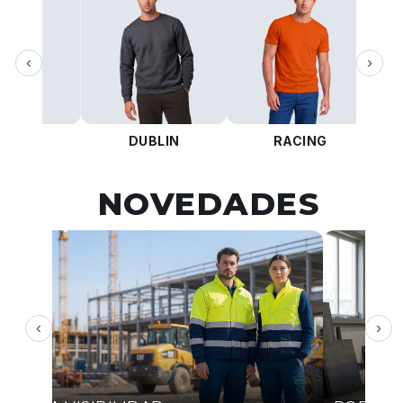
‹
›
KOTA
DUBLIN
RACING
NOVEDADES
‹
›