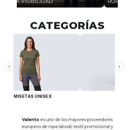
ALTA VISIBILIDAD
ROPA I
CATEGORÍAS
‹
›
CAMISETAS UNISEX
PANT
Valento
es uno de los mayores proveedores
europeos de ropa laboral, textil promocional y