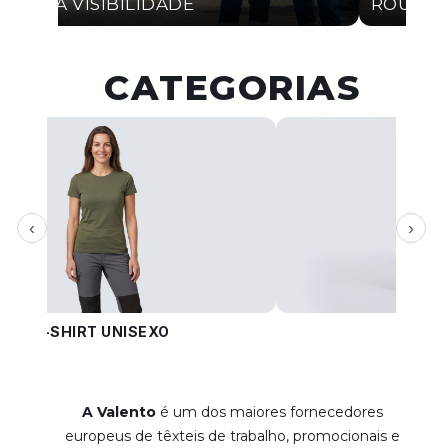
ALTA VISIBILIDADE
ROUPA 
CATEGORIAS
‹
›
T-SHIRT UNISEXO
CA
A Valento
é um dos maiores fornecedores
europeus de têxteis de trabalho, promocionais e