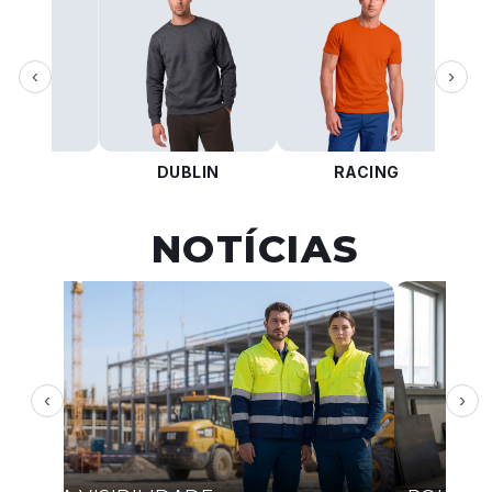
‹
›
KOTA
DUBLIN
RACING
NOTÍCIAS
‹
›