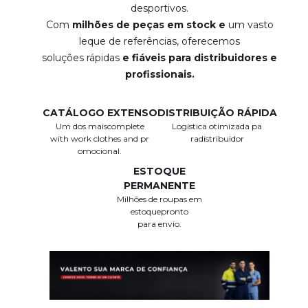
desportivos.
Com
milhões de peças em stock e
um vasto
leque de referências, oferecemos
soluções rápidas
e fiáveis ​​para distribuidores e
profissionais.
CATÁLOGO EXTENSO
DISTRIBUIÇÃO RÁPIDA
Um dos maiscomplete
Logística otimizada pa
with work clothes and pr
radistribuidor
omocional.
ESTOQUE
PERMANENTE
Milhões de roupas em
estoquepronto
para envio.