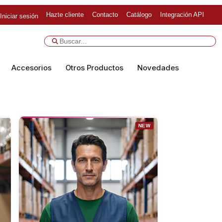
Hazte cliente
Contacto
Catálogo
Integración API
Iniciar sesión
Accesorios
Otros Productos
Novedades
NEW