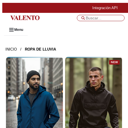
Integración API
Menu
INICIO
/
ROPA DE LLUVIA
NEW