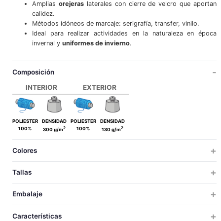
Amplias
orejeras
laterales con cierre de velcro que aportan
calidez.
Métodos idóneos de marcaje: serigrafía, transfer, vinilo.
Ideal para realizar actividades en la naturaleza en época
invernal y
uniformes de invierno
.
Composición
INTERIOR
EXTERIOR
POLIESTER
DENSIDAD
POLIESTER
DENSIDAD
2
2
100%
100%
300 g/m
130 g/m
Colores
Tallas
ADULTO
Embalaje
ADULTO
TALLAS
TALLAS
UDS X CAJA
UDS X BOLSA
PESO
MEDIDAS
VOLUM
Características