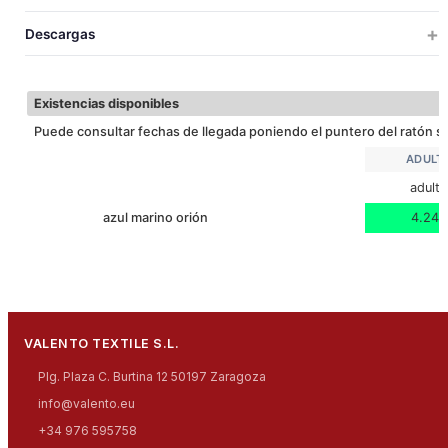
100
10
13
62x45x38
0.
60
ADULTO
CONTORNO
Descargas
TEJ. HIDROF
TEJ. IMPERM
TéRMICO
Descargar ficha técnica
Existencias disponibles
Puede consultar fechas de llegada poniendo el puntero del ratón so
ADULT
adult
azul marino orión
4.246
VALENTO TEXTILE S.L.
Plg. Plaza C. Burtina 12 50197 Zaragoza
info@valento.eu
+34 976 595758