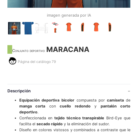
imagen generada por IA
MARACANA
Conjunto deportivo
Página del catálogo 79
Descripción
Equipación deportiva
bicolor
compuesta por
camiseta
de
manga corta
con
cuello redondo
y
pantalón corto
deportivo
.
Confeccionada en
tejido técnico transpirable
Bird-Eye que
facilita el
secado rápido
y la eliminación del sudor.
Diseño en colores vistosos y combinados a contraste que le