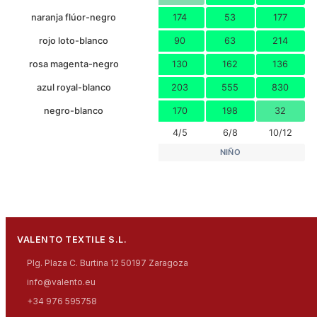
naranja flúor-negro
174
53
177
rojo loto-blanco
90
63
214
rosa magenta-negro
130
162
136
azul royal-blanco
203
555
830
negro-blanco
170
198
32
4/5
6/8
10/12
NIÑO
VALENTO TEXTILE S.L.
Plg. Plaza C. Burtina 12 50197 Zaragoza
info@valento.eu
+34 976 595758