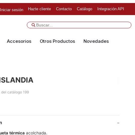
Hazte cliente
Contacto
Catálogo
Integración API
Iniciar sesión
Accesorios
Otros Productos
Novedades
ISLANDIA
 del catálogo 199
n
ueta
térmica
acolchada.