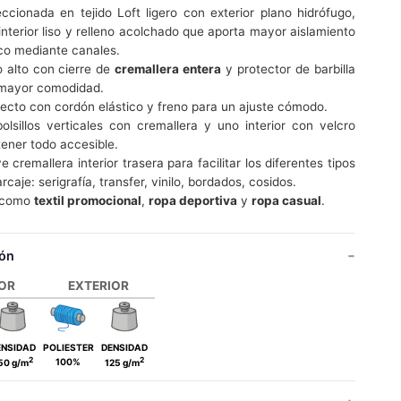
ccionada en tejido Loft ligero con exterior plano hidrófugo,
 interior liso y relleno acolchado que aporta mayor aislamiento
co mediante canales.
o alto con cierre de
cremallera entera
y protector de barbilla
mayor comodidad.
recto con cordón elástico y freno para un ajuste cómodo.
olsillos verticales con cremallera y uno interior con velcro
tener todo accesible.
e cremallera interior trasera para facilitar los diferentes tipos
caje: serigrafía, transfer, vinilo, bordados, cosidos.
l como
textil promocional
,
ropa deportiva
y
ropa casual
.
ón
IOR
EXTERIOR
ENSIDAD
POLIESTER
DENSIDAD
2
2
100%
50 g/m
125 g/m