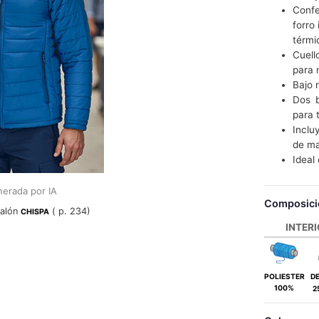
Confe
forro
térmi
Cuell
para 
Bajo 
Dos b
para 
Incluy
de mar
Idea
erada por IA
Composici
alón
( p. 234)
CHISPA
INTER
POLIESTER
D
100%
2