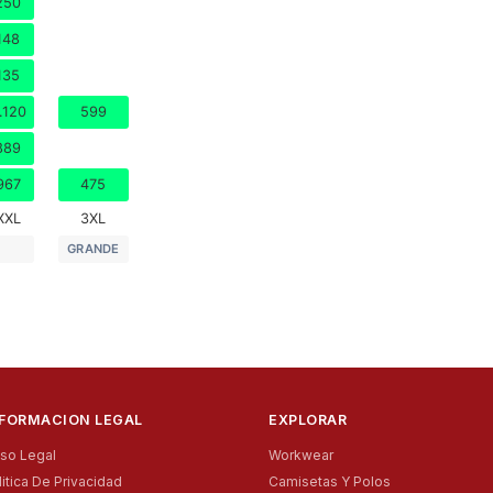
250
148
135
.120
599
889
967
475
XXL
3XL
GRANDE
NFORMACION LEGAL
EXPLORAR
iso Legal
Workwear
litica De Privacidad
Camisetas Y Polos