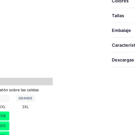
Colores
Tallas
Embalaje
TALLA
TALLAS
Caracterís
LARG
S
Descargas
ANCH
M
ACOLCHADO
L
Desca
XL
atón sobre las celdas
XXL
GRANDE
3XL
XXL
3XL
208
305