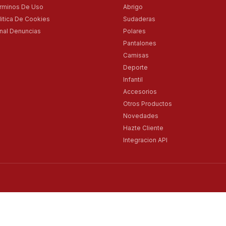
rminos De Uso
Abrigo
litica De Cookies
Sudaderas
nal Denuncias
Polares
Pantalones
Camisas
Deporte
Infantil
Accesorios
Otros Productos
Novedades
Hazte Cliente
Integracion API