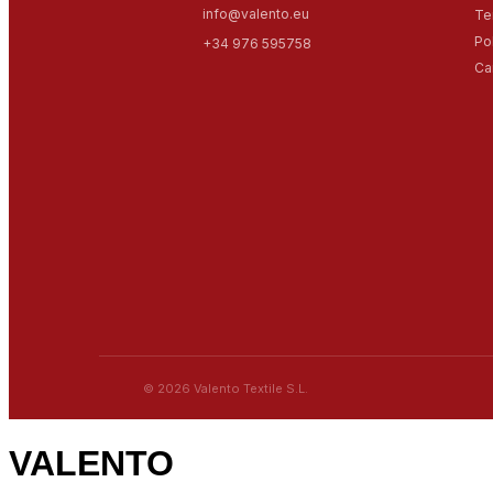
info@valento.eu
Te
Po
+34 976 595758
Ca
© 2026 Valento Textile S.L.
VALENTO