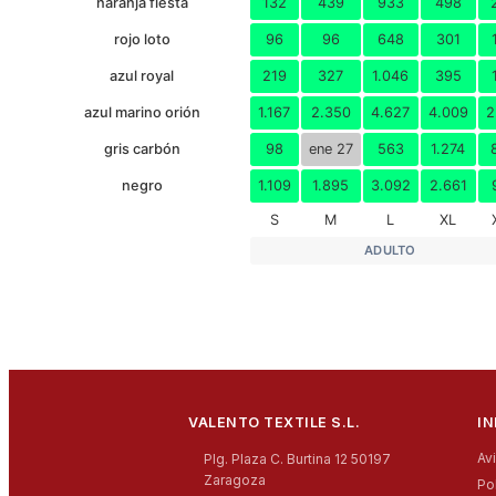
naranja fiesta
132
439
933
498
rojo loto
96
96
648
301
azul royal
219
327
1.046
395
azul marino orión
1.167
2.350
4.627
4.009
2
gris carbón
98
ene 27
563
1.274
negro
1.109
1.895
3.092
2.661
S
M
L
XL
ADULTO
VALENTO TEXTILE S.L.
I
Av
Plg. Plaza C. Burtina 12 50197
Zaragoza
Po