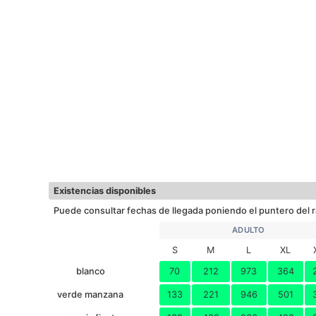
Existencias disponibles
Puede consultar fechas de llegada poniendo el puntero del r
ADULTO
S
M
L
XL
blanco
70
212
973
364
verde manzana
133
221
946
501