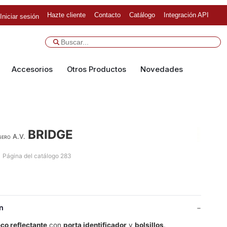
Hazte cliente
Contacto
Catálogo
Integración API
Iniciar sesión
Accesorios
Otros Productos
Novedades
BRIDGE
gero A.V.
Página del catálogo 283
n
co reflectante
con
porta identificador
y
bolsillos
.