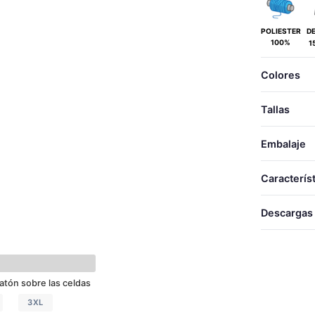
POLIESTER
D
100%
1
Colores
Tallas
Embalaje
TALLA
TALLAS
Caracterís
LARG
S
Descargas
ANCH
M
20471-2
L
Desca
XL
atón sobre las celdas
Folle
XXL
Decla
3XL