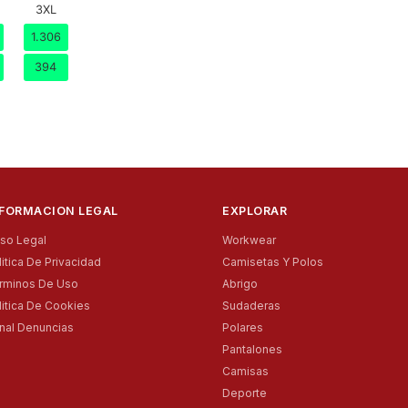
Folle
3XL
3XL
Decla
1.306
394
NFORMACION LEGAL
EXPLORAR
iso Legal
Workwear
litica De Privacidad
Camisetas Y Polos
rminos De Uso
Abrigo
litica De Cookies
Sudaderas
nal Denuncias
Polares
Pantalones
Camisas
Deporte