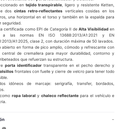
eccionado en
tejido transpirable
, ligero y resistente Ketten,
uye dos
cintas retro-reflectantes
verticales cosidas en los
os, una horizontal en el torso y también en la espalda para
 seguridad.
a certificada como EPI de Categoría II de
Alta Visibilidad
en
 a las normas EN ISO 13688:2013/A1:2021 y EN
:2013/A1:2025, clase 2, con duración máxima de 50 lavados.
o abierto en forma de pico amplio, cómodo y refrescante con
e central de cremallera para mayor durabilidad, contorno y
 ribeteados que refuerzan su estructura.
uye
porta identificador
transparente en el pecho derecho y
olsillos
frontales con fuelle y cierre de velcro para tener todo
ible.
os idóneos de marcaje: serigrafía, transfer, bordados,
os.
l como
ropa laboral
y
chaleco reflectante
para el vehículo e
ria.
ón