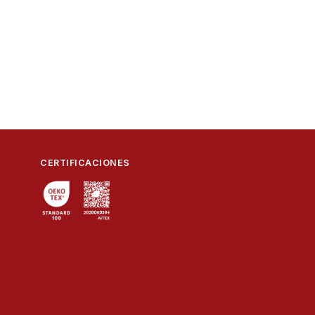
to informativo NF
50
1
16.6
61x37x28
0.063
ración conformidad UE NaranjaFluor
CERTIFICACIONES