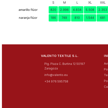
S
M
L
XL
XXL
amarillo flúor
820
2.996
4.834
5.508
2.353
naranja flúor
186
749
810
1.544
681
VALENTO TEXTILE S.L.
I
Av
Plg. Plaza C. Burtina 12 50197
Zaragoza
Po
info@valento.eu
Te
Po
+34 976 595758
Ca