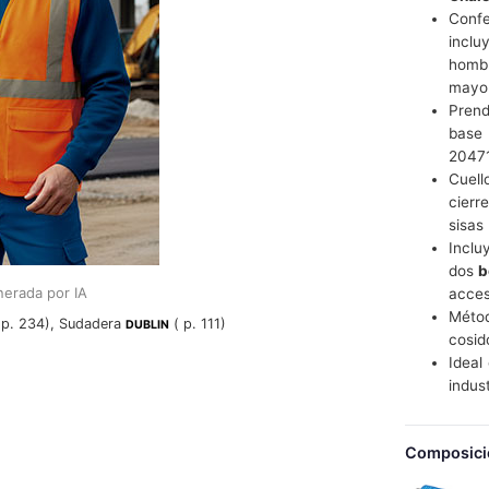
Conf
incl
hombr
mayor
Prend
base
20471
Cuell
cierr
sisas
Incl
dos
b
erada por IA
acces
Métod
 p. 234), Sudadera
( p. 111)
DUBLIN
cosid
Idea
indust
Composici