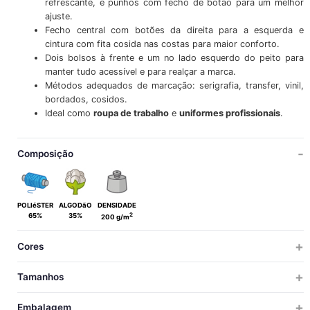
refrescante, e punhos com fecho de botão para um melhor
ajuste.
Fecho central com botões da direita para a esquerda e
cintura com fita cosida nas costas para maior conforto.
Dois bolsos à frente e um no lado esquerdo do peito para
manter tudo acessível e para realçar a marca.
Métodos adequados de marcação: serigrafia, transfer, vinil,
bordados, cosidos.
Ideal como
roupa de trabalho
e
uniformes profissionais
.
Composição
POLIéSTER
ALGODãO
DENSIDADE
2
65%
35%
200 g/m
Cores
Tamanhos
MULHER
Embalagem