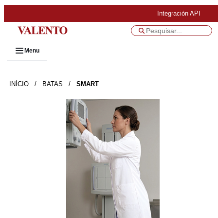
Integración API
Menu
INÍCIO
/
BATAS
/
SMART