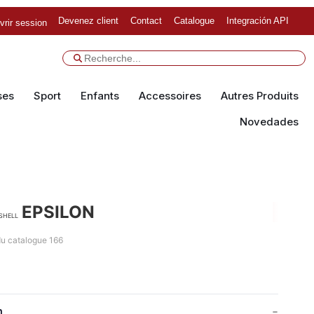
Devenez client
Contact
Catalogue
Integración API
vrir session
ses
Sport
Enfants
Accessoires
Autres Produits
Novedades
EPSILON
shell
u catalogue 166
n