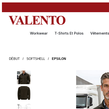
Workwear
T-Shirts Et Polos
Vêtement
DÉBUT
/
SOFTSHELL
/
EPSILON