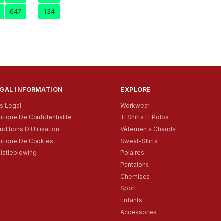
647
134
GAL INFORMATION
EXPLORE
is Legal
Workwear
litique De Confidentialite
T-Shirts Et Polos
nditions D Utilisation
Vêtements Chauds
litique De Cookies
Sweat-Shirts
istleblowing
Polaires
Pantalons
Chemises
Sport
Enfants
Accessoires