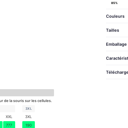
85%
Couleurs
Tailles
Emballage
TAILLE
TAILLES
Caractéris
LONGUEU
S
Télécharg
LARGEU
M
COUPE-VENT
L
Téléc
XL
 de la souris sur les cellules.
XXL
3XL
3XL
XXL
3XL
777
190