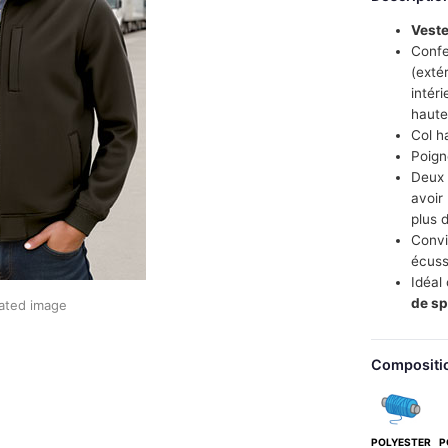
Vest
Conf
(exté
intér
haute
Col h
Poign
Deux 
avoir
plus 
Conv
écuss
Idéa
de sp
ated image
Compositi
POLYESTER
P