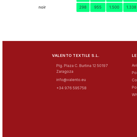
noir
298
955
1.500
1.338
VALENTO TEXTILE S.L.
LE
Av
Plg. Plaza C. Burtina 12 50197
Zaragoza
Po
info@valento.eu
Co
Po
+34 976 595758
Wh