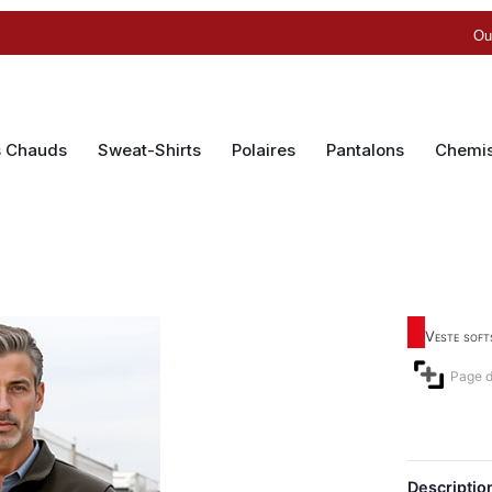
Ou
s Chauds
Sweat-Shirts
Polaires
Pantalons
Chemi
Veste soft
Page d
Descriptio