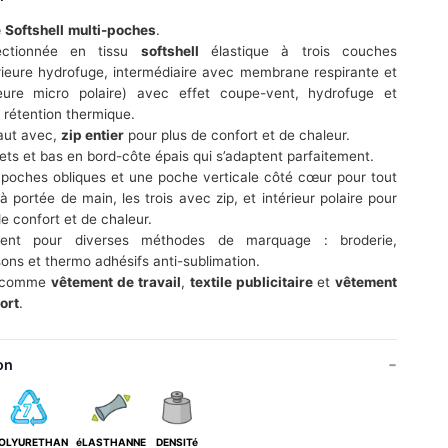
e
Softshell
multi-poches
.
ectionnée en tissu
softshell
élastique à trois couches
rieure hydrofuge, intermédiaire avec membrane respirante et
ieure micro polaire) avec effet coupe-vent, hydrofuge et
 rétention thermique.
aut avec,
zip entier
pour plus de confort et de chaleur.
ets et bas en bord-côte épais qui s’adaptent parfaitement.
poches obliques et une poche verticale côté cœur pour tout
 à portée de main, les trois avec zip, et intérieur polaire pour
de confort et de chaleur.
ient pour diverses méthodes de marquage : broderie,
ons et thermo adhésifs anti-sublimation.
l comme
vêtement de travail
,
textile publicitaire
et
vêtement
ort
.
on
OLYURETHAN
éLASTHANNE
DENSITé