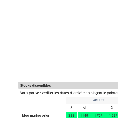
Stocks disponibles
Vous pouvez vérifier les dates d´arrivée en plaçant le pointeur
ADULTE
S
M
L
XL
bleu marine orion
383
1.149
1.727
1.537