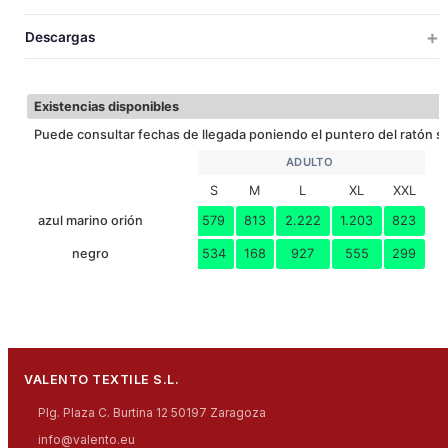
20
1
14.2
58x35x52
0.
S
67
70
73
76
79
82
LARGO
Descargas
20
1
15.3
61x37x52
0.
M
53
56
59
62
65
68
ANCHO
EXTRA TERM
20
1
16.5
64x39x52
0.
L
Descargar ficha técnica
Existencias disponibles
20
1
17.7
67x41x52
0.
XL
Puede consultar fechas de llegada poniendo el puntero del ratón so
20
1
19.2
67x41x52
0.
XXL
ADULTO
S
M
L
XL
XXL
20
1
20.5
70x43x52
0.
3XL
azul marino orión
579
813
2.222
1.203
823
negro
534
168
927
555
299
VALENTO TEXTILE S.L.
Plg. Plaza C. Burtina 12 50197 Zaragoza
info@valento.eu