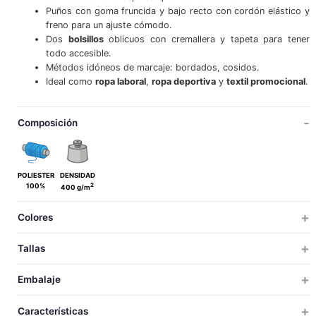
Puños con goma fruncida y bajo recto con cordón elástico y
freno para un ajuste cómodo.
Dos
bolsillos
oblicuos con cremallera y tapeta para tener
todo accesible.
Métodos idóneos de marcaje: bordados, cosidos.
Ideal como
ropa laboral
,
ropa deportiva
y
textil promocional
.
Composición
POLIESTER
DENSIDAD
2
100%
400 g/m
Colores
Tallas
ADULTO
GRANDE
Embalaje
S
M
L
XL
XXL
3XL
TALLAS
TALLAS
UDS X CAJA
UDS X BOLSA
PESO
MEDIDAS
VOLUM
Características