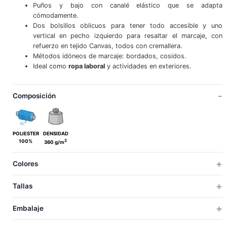
Puños y bajo con canalé elástico que se adapta
cómodamente.
Dos bolsillos oblicuos para tener todo accesible y uno
vertical en pecho izquierdo para resaltar el marcaje, con
refuerzo en tejido Canvas, todos con cremallera.
Métodos idóneos de marcaje: bordados, cosidos.
Ideal como
ropa laboral
y actividades en exteriores.
Composición
POLIESTER
DENSIDAD
2
100%
360 g/m
Colores
Tallas
ADULTO
3XL
Embalaje
S
M
L
XL
XXL
3XL
TALLAS
TALLAS
UDS X CAJA
UDS X BOLSA
PESO
MEDIDAS
VOLUM