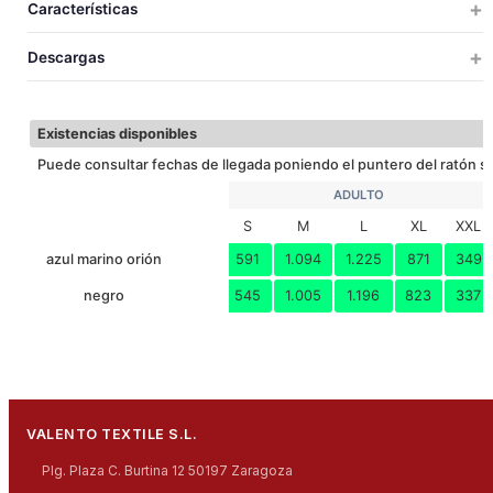
Características
20
1
13.5
55x33x49
0.0
S
67
70
73
76
79
82
LARGO
Descargas
20
1
14.4
58x35x49
0.0
M
54
57
60
63
66
69
ANCHO
EXTRA TERM
20
1
15.4
61x37x49
0.
L
Descargar ficha técnica
Existencias disponibles
20
1
16.6
64x39x49
0.
XL
Puede consultar fechas de llegada poniendo el puntero del ratón so
20
1
17.9
67x41x49
0.
XXL
ADULTO
S
M
L
XL
XXL
20
1
18.9
67x41x49
0.
3XL
azul marino orión
591
1.094
1.225
871
349
negro
545
1.005
1.196
823
337
VALENTO TEXTILE S.L.
Plg. Plaza C. Burtina 12 50197 Zaragoza