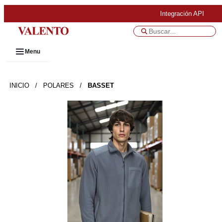
Integración API
Menu
INICIO
/
POLARES
/
BASSET