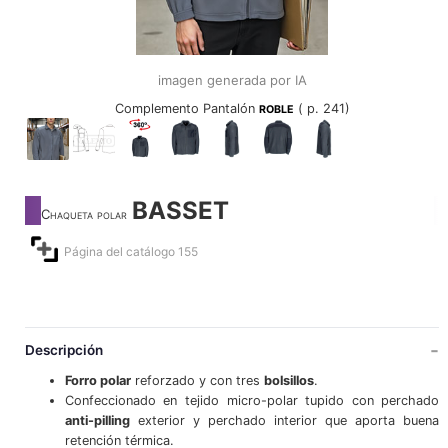
imagen generada por IA
Complemento Pantalón
( p. 241)
ROBLE
BASSET
Chaqueta polar
Página del catálogo 155
Descripción
Forro polar
reforzado y con tres
bolsillos
.
Confeccionado en tejido micro-polar tupido con perchado
anti-pilling
exterior y perchado interior que aporta buena
retención térmica.