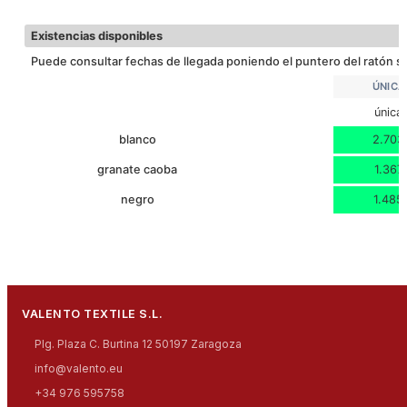
SUBLIMACION
Descargar ficha técnica
Existencias disponibles
Puede consultar fechas de llegada poniendo el puntero del ratón so
ÚNICA
única
blanco
2.703
granate caoba
1.367
negro
1.485
VALENTO TEXTILE S.L.
Plg. Plaza C. Burtina 12 50197 Zaragoza
info@valento.eu
+34 976 595758