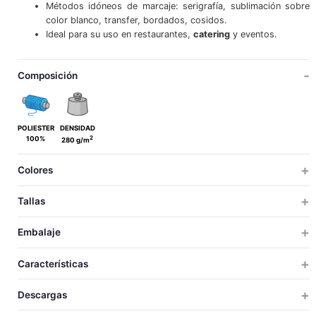
Métodos idóneos de marcaje: serigrafía, sublimación sobre
color blanco, transfer, bordados, cosidos.
Ideal para su uso en restaurantes,
catering
y eventos.
Composición
POLIESTER
DENSIDAD
2
100%
280 g/m
Colores
Tallas
ÚNICA
Embalaje
ÚNICA
TALLAS
TALLAS
UDS X CAJA
UDS X BOLSA
PESO
MEDIDAS
VOLUM
Características
50
1
17.5
61x37x25
0.0
148
UNICA
DIAMETRO
Descargas