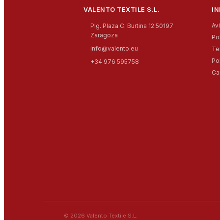
VALENTO TEXTILE S.L.
I
Av
Plg. Plaza C. Burtina 12 50197
Zaragoza
Po
info@valento.eu
Te
Po
+34 976 595758
Ca
© 2026 Valento Textile S.L.