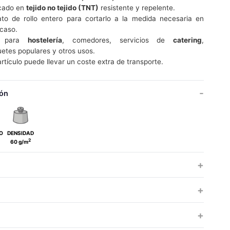
cado en
tejido no tejido (TNT)
resistente y repelente.
to de rollo entero para cortarlo a la medida necesaria en
caso.
l para
hostelería
, comedores, servicios de
catering
,
etes populares y otros usos.
artículo puede llevar un coste extra de transporte.
ón
O
DENSIDAD
2
60 g/m
ÚNICA
ÚNICA
TALLAS