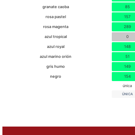
granate caoba
85
rosa pastel
157
rosa magenta
289
azul tropical
0
azul royal
148
azul marino orión
51
gris humo
149
negro
154
única
ÚNICA