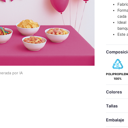
Fabri
Forma
cada 
Idea
banqu
Este 
Composici
erada por IA
POLIPROPILEN
100%
Colores
Tallas
Embalaje