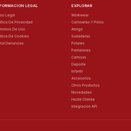
NFORMACION LEGAL
EXPLORAR
iso Legal
Workwear
litica De Privacidad
Camisetas Y Polos
rminos De Uso
Abrigo
litica De Cookies
Sudaderas
nal Denuncias
Polares
Pantalones
Camisas
Deporte
Infantil
Accesorios
Otros Productos
Novedades
Hazte Cliente
Integracion API