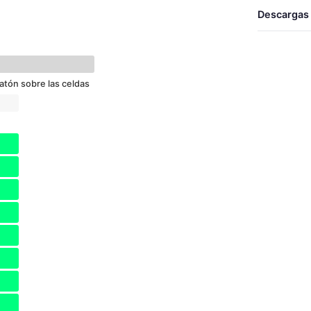
TALLAS
Descargas
UNICA
Desca
atón sobre las celdas