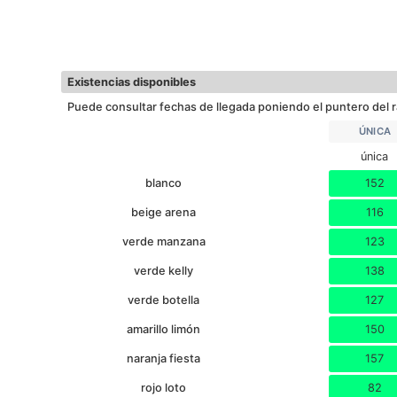
Existencias disponibles
Puede consultar fechas de llegada poniendo el puntero del r
ÚNICA
única
blanco
152
beige arena
116
verde manzana
123
verde kelly
138
verde botella
127
amarillo limón
150
naranja fiesta
157
rojo loto
82