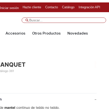
Hazte cliente
Contacto
Catálogo
Integración API
Iniciar sesión
Accesorios
Otros Productos
Novedades
BANQUET
tálogo 361
n
 de
mantel
continuo de tejido no tejido.