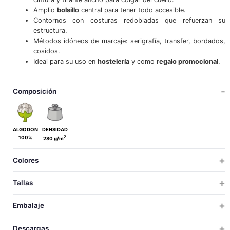
Amplio
bolsillo
central para tener todo accesible.
Contornos con costuras redobladas que refuerzan su
estructura.
Métodos idóneos de marcaje: serigrafía, transfer, bordados,
cosidos.
Ideal para su uso en
hostelería
y como
regalo promocional
.
Composición
ALGODON
DENSIDAD
2
100%
280 g/m
Colores
Tallas
ÚNICA
Embalaje
ÚNICA
TALLAS
TALLAS
UDS X CAJA
UDS X BOLSA
PESO
MEDIDAS
VOLUM
Descargas