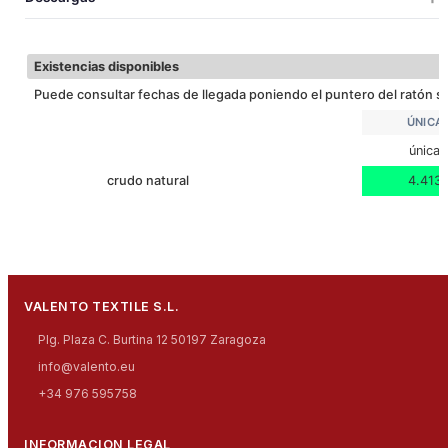
50
1
14.6
58x35x22
0.0
95
UNICA
ALTO
Descargar ficha técnica
73
ANCHO
Existencias disponibles
Puede consultar fechas de llegada poniendo el puntero del ratón so
ÚNICA
única
crudo natural
4.413
VALENTO TEXTILE S.L.
Plg. Plaza C. Burtina 12 50197 Zaragoza
info@valento.eu
+34 976 595758
INFORMACION LEGAL