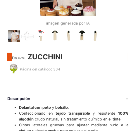
imagen generada por IA
ZUCCHINI
Delantal
Página del catálogo 334
Descripción
Delantal con peto
y
bolsillo
.
Confeccionado en
tejido transpirable
y resistente
100%
algodón
crudo natural, sin tratamiento químico en el tinte.
Cintas laterales gruesas para ajustar mediante nudo a la
cintura y tirante ancho para colgar del cuello.