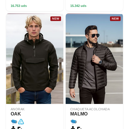
16.753 uds
15.342 uds
NEW
NEW
ANORAK
CHAQUETA ACOLCHADA
OAK
MALMO