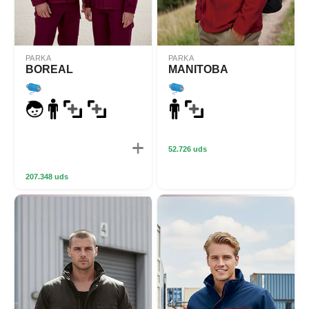
PARKA
PARKA
BOREAL
MANITOBA
52.726 uds
207.348 uds