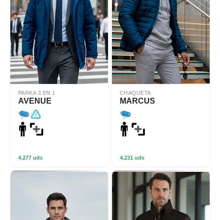
PARKA 3 EN 1
CHAQUETA
AVENUE
MARCUS
4.277 uds
4.231 uds