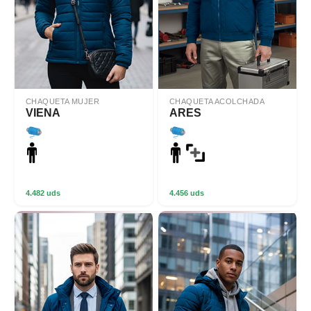
CHAQUETA MUJER
CHAQUETA ACOLCHADA
VIENA
ARES
4.482 uds
4.456 uds