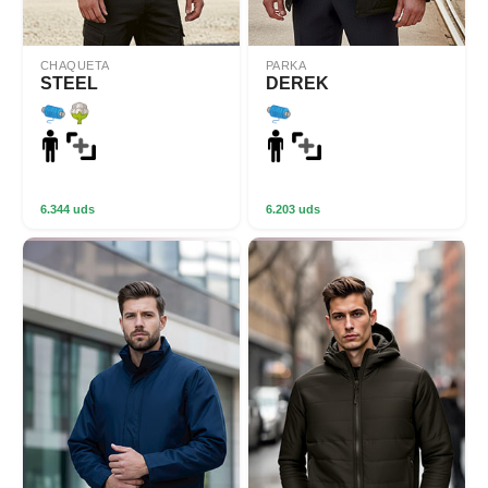
CHAQUETA
PARKA
STEEL
DEREK
6.344 uds
6.203 uds