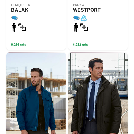
CHAQUETA
PARKA
BALAK
WESTPORT
9.256 uds
6.712 uds