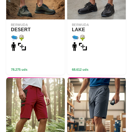
BERMUDA
BERMUDA
DESERT
LAKE
78.275 uds
68.612 uds