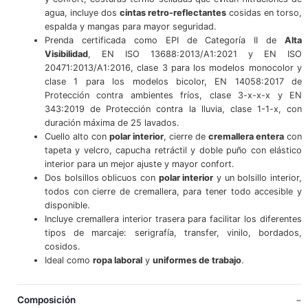
agua, incluye dos
cintas retro-reflectantes
cosidas en torso,
espalda y mangas para mayor seguridad.
Prenda certificada como EPI de Categoría II de
Alta
Visibilidad
, EN ISO 13688:2013/A1:2021 y EN ISO
20471:2013/A1:2016, clase 3 para los modelos monocolor y
clase 1 para los modelos bicolor, EN 14058:2017 de
Protección contra ambientes fríos, clase 3-x-x-x y EN
343:2019 de Protección contra la lluvia, clase 1-1-x, con
duración máxima de 25 lavados.
Cuello alto con
polar interior
, cierre de
cremallera entera
con
tapeta y velcro, capucha retráctil y doble puño con elástico
interior para un mejor ajuste y mayor confort.
Dos bolsillos oblicuos con
polar interior
y un bolsillo interior,
todos con cierre de cremallera, para tener todo accesible y
disponible.
Incluye cremallera interior trasera para facilitar los diferentes
tipos de marcaje: serigrafía, transfer, vinilo, bordados,
cosidos.
Ideal como
ropa laboral
y
uniformes de trabajo
.
Composición