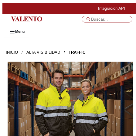
Integración API
Menu
INICIO
/
ALTA VISIBILIDAD
/
TRAFFIC