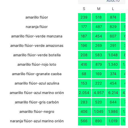
ADULTO
Folleto informativo AFC
S
M
L
X
10
1
8
80x44x40
0.
3XL
Declaración conformidad UE AmarilloFluor_Contraste
Folleto informativo NF
amarillo flúor
239
518
874
7
Declaración conformidad UE NaranjaFluor
naranja flúor
177
487
829
5
Folleto informativo NFC
Declaración conformidad UE NaranjaFluor_Contraste
amarillo flúor-verde manzana
187
454
607
6
amarillo flúor-verde amazonas
196
269
291
3
amarillo flúor-verde botella
208
583
1.048
8
amarillo flúor-rojo loto
416
879
1.340
1.
amarillo flúor-granate caoba
68
169
374
4
amarillo flúor-azul azulina
153
222
454
4
amarillo flúor-azul marino orión
2.054
4.957
6.214
4.
amarillo flúor-gris carbón
283
520
644
7
amarillo flúor-negro
406
1.045
1.986
1.
naranja flúor-azul marino orión
566
890
1.019
1.