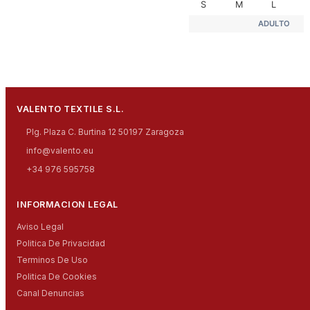
S
M
L
X
ADULTO
VALENTO TEXTILE S.L.
Plg. Plaza C. Burtina 12 50197 Zaragoza
info@valento.eu
+34 976 595758
INFORMACION LEGAL
Aviso Legal
Politica De Privacidad
Terminos De Uso
Politica De Cookies
Canal Denuncias