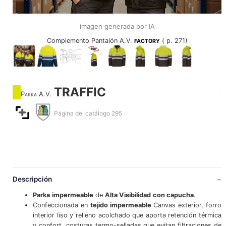
imagen generada por IA
Complemento Pantalón A.V.
( p. 271)
FACTORY
TRAFFIC
Parka A.V.
Página del catálogo 295
Descripción
Parka
impermeable
de
Alta Visibilidad
con capucha
.
Confeccionada en
tejido
impermeable
Canvas exterior, forro
interior liso y relleno acolchado que aporta retención térmica
y confort, costuras termo-selladas que evitan filtraciones de