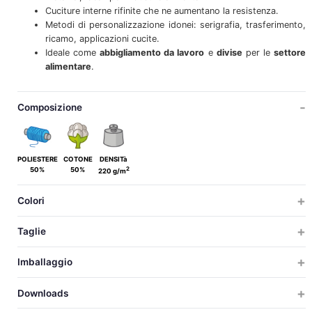
Cuciture interne rifinite che ne aumentano la resistenza.
Metodi di personalizzazione idonei: serigrafia, trasferimento,
ricamo, applicazioni cucite.
Ideale come
abbigliamento da lavoro
e
divise
per le
settore
alimentare
.
Composizione
POLIESTERE
COTONE
DENSITà
2
50%
50%
220 g/m
Colori
Taglie
ADULTO
TAGLIE GRANDI
Imballaggio
S
M
L
XL
XXL
3XL
TAGLIE
TAGLIE
PZ X CARTON
PZ X BUSTA
PESO
MISURAZIONI
VOLU
Downloads
50
5
15.1
55x33x40
0.0
69
72
75
78
81
84
S
LUNGHEZZA