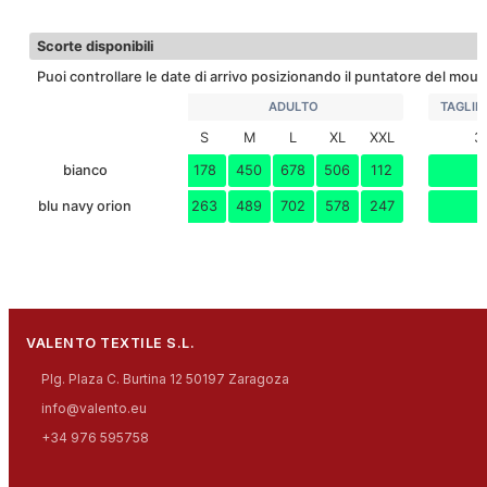
Scarica scheda tecnica
50
5
16.5
58x35x40
0.
51
54
57
60
63
66
M
LARGHEZZA
Scorte disponibili
50
5
17.7
61x37x40
0.0
L
Puoi controllare le date di arrivo posizionando il puntatore del mouse
50
5
19.2
64x39x40
0.
ADULTO
TAGLIE
XL
S
M
L
XL
XXL
3
50
5
20.5
67x41x40
0.
XXL
bianco
178
450
678
506
112
5
50
5
21.7
67x41x40
0.
3XL
blu navy orion
263
489
702
578
247
6
VALENTO TEXTILE S.L.
Plg. Plaza C. Burtina 12 50197 Zaragoza
info@valento.eu
+34 976 595758