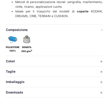
Metodi di personalizzazione idonei: serigrafia, trasferimento,
vinile, ricamo, applicazioni cucite.
Ideale per il trasporto dei modelli di
coperte
KODIAK,
DREAMS, CRIB, TERRAIN e CUSHION.
Composizione
POLIESTERE
DENSITà
2
100%
200 g/m
Colori
Taglie
SOLO
Imballaggio
SOLO
TAGLIE
TAGLIE
PZ X CARTON
PZ X BUSTA
PESO
MISURAZIONI
VOLUM
Downloads
200
10
6
40x23x19
0.0
20
UNICA
ALTO
Scarica scheda tecnica
40
LARGHEZZA