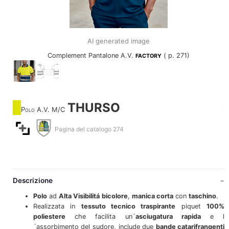
AI generated image
Complement Pantalone A.V.
( p. 271)
FACTORY
THURSO
Polo A.V. M/C
Pagina del catalogo 274
Descrizione
Polo
ad
Alta Visibilitá
bicolore
,
manica corta
con
taschino
.
Realizzata in
tessuto tecnico traspirante
piquet
100%
poliestere
che facilita un´
asciugatura rapida
e l
´assorbimento del sudore, include due
bande catarifrangenti