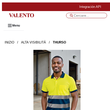
Integración API
Menu
INIZIO
/
ALTA VISIBILITÁ
/
THURSO